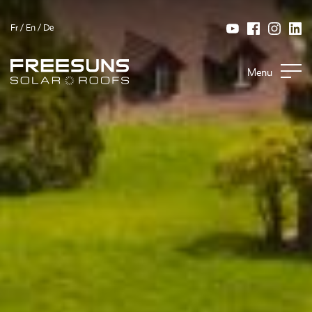
Fr
/
En
/
De
Menu