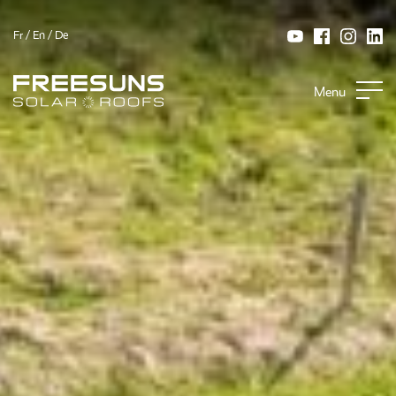
Fr
/
En
/
De
Menu