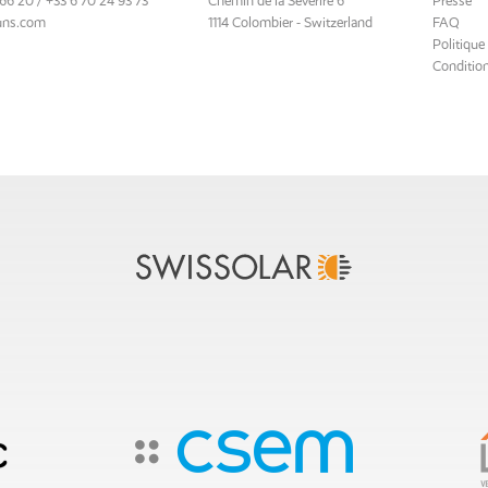
66 20 / +33 6 70 24 93 73
Chemin de la Séverire 6
Presse
uns.com
1114 Colombier - Switzerland
FAQ
Politique
Condition