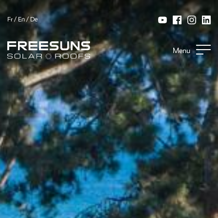
Fr
/
En
/
De
Menu